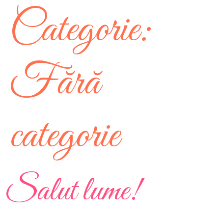
Categorie:
Fără
categorie
Salut lume!